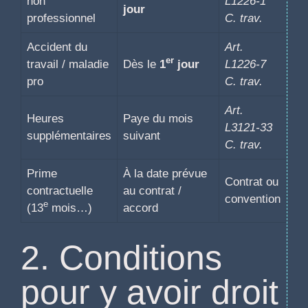
non
L1226-1
jour
professionnel
C. trav.
Accident du
Art.
er
travail / maladie
Dès le
1
jour
L1226-7
pro
C. trav.
Art.
Heures
Paye du mois
L3121-33
supplémentaires
suivant
C. trav.
Prime
À la date prévue
Contrat ou
contractuelle
au contrat /
convention
e
(13
mois…)
accord
2. Conditions
pour y avoir droit